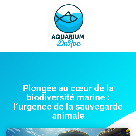
Plongée au cœur de la
biodiversité marine :
l’urgence de la sauvegarde
animale