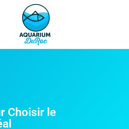
 Choisir le
éal