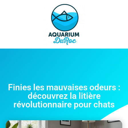
Finies les mauvaises odeurs :
découvrez la litière
révolutionnaire pour chats