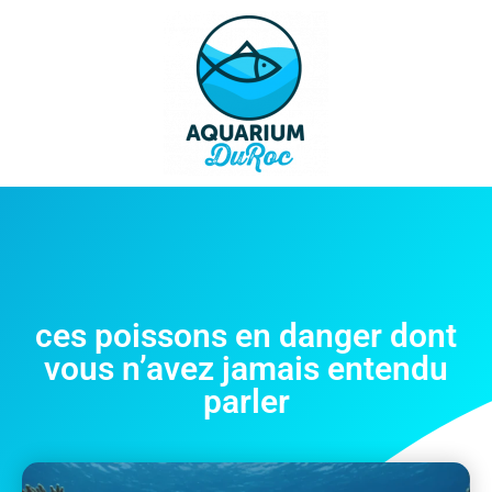
ces poissons en danger dont
vous n’avez jamais entendu
parler